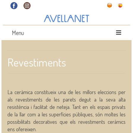
Menu
INICI
Revestiments
PRODUCTES
QUI SOM
CONTACTE
La ceràmica constitueix una de les millors eleccions per
LES NOSTRES MARQUES
als revestiments de les parets degut a la seva alta
resistència i facilitat de neteja. Tant en els espais privats
de la llar com a les superfícies públiques, són moltes les
possibilitats decoratives que els revestiments ceràmics
ens ofereixen.